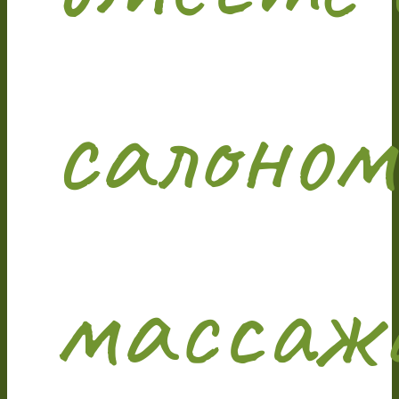
салоном
массаж