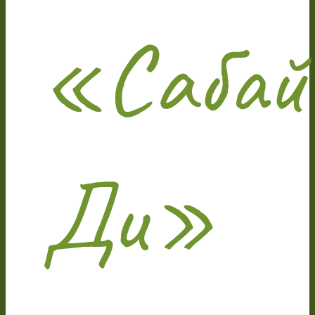
«Сабай
Ди»