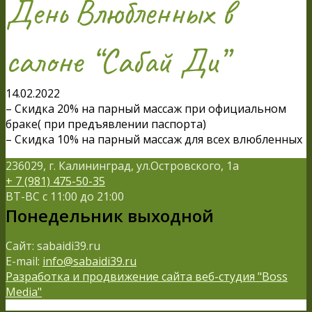
День Влюбленных в
салоне “Сабай Ди”
14.02.2022
– Скидка 20% на парный массаж при официальном
браке( при предъявлении паспорта)
– Скидка 10% на парный массаж для всех влюбленных
236029, г. Калининград, ул.Островского, 1а
+ 7 (981) 475-50-35
ВТ-ВС с 11:00 до 21:00
Понедельник выходной
Сайт: sabaidi39.ru
E-mail:
info@sabaidi39.ru
Разработка и продвижение сайта веб-студия "Boss
Media"