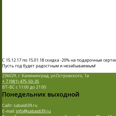
С 15.12.17 по 15.01.18 скидка -20% на подарочные сер
Пусть год будет радостным и незабываемым!
236029, г. Калининград, ул.Островского, 1а
+ 7 (981) 475-50-35
ВТ-ВС с 11:00 до 21:00
Понедельник выходной
Сайт: sabaidi39.ru
E-mail:
info@sabaidi39.ru