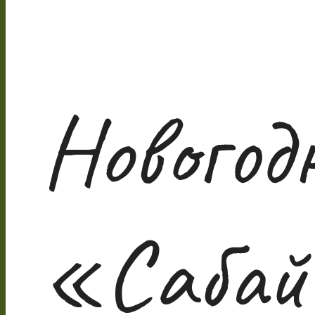
Новогод
«Саба