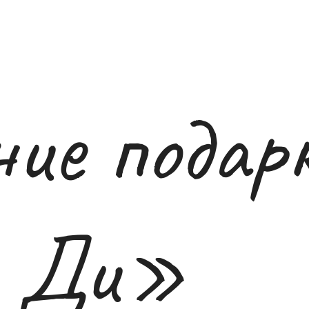
ние подар
й Ди»